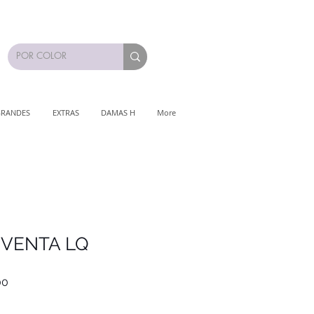
GRANDES
EXTRAS
DAMAS H
More
 VENTA LQ
Precio
00
de
oferta