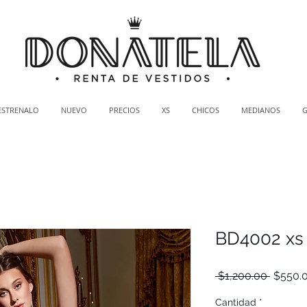
ESTRENALO
NUEVO
PRECIOS
XS
CHICOS
MEDIANOS
BD4002 xs
Precio
 $1,200.00 
$550.
Cantidad
*