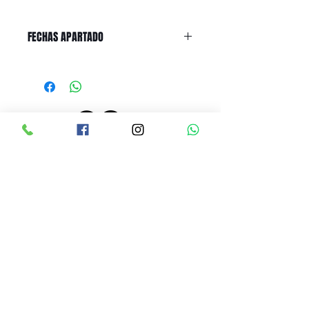
FECHAS APARTADO
PRECIOS ACTUALIZADOS EL 26 JUNIO 2024, 10:00 AM
LINEAMIENTOS DE RENTA
CONTRATO DE RENTA
AVISO DE PRIVACIDAD
CONTACTO
Tel:
9614500717
Avenida 5ta NORTE #2156
Dos cuadras antes de Pla
za Sol casi