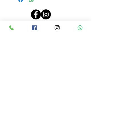
PRECIOS ACTUALIZADOS EL 26 JUNIO 2024, 10:00 AM
LINEAMIENTOS DE RENTA
CONTRATO DE RENTA
AVISO DE PRIVACIDAD
CONTACTO
Tel:
9614500717
Avenida 5ta NORTE #2156
Dos cuadras antes de Pla
za Sol casi
frente a los cajeros de CFE
ENTÉRATE DE TODAS NUESTRAS
PROMOCIONES A TRAVÉS DE
NUESTRAS REDES SOCIALES