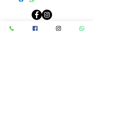
PRECIOS ACTUALIZADOS EL 26 JUNIO 2024, 10:00 AM
LINEAMIENTOS DE RENTA
CONTRATO DE RENTA
AVISO DE PRIVACIDAD
CONTACTO
Tel:
9614500717
Avenida 5ta NORTE #2156
Dos cuadras antes de Pla
za Sol casi
frente a los cajeros de CFE
ENTÉRATE DE TODAS NUESTRAS
PROMOCIONES A TRAVÉS DE
NUESTRAS REDES SOCIALES