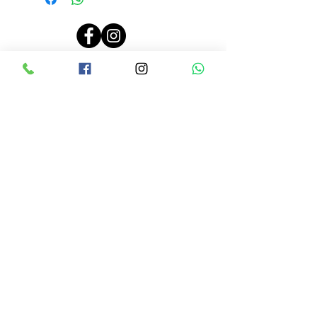
PRECIOS ACTUALIZADOS EL 26 JUNIO 2024, 10:00 AM
LINEAMIENTOS DE RENTA
CONTRATO DE RENTA
AVISO DE PRIVACIDAD
CONTACTO
Tel:
9614500717
Avenida 5ta NORTE #2156
Dos cuadras antes de Pla
za Sol casi
frente a los cajeros de CFE
ENTÉRATE DE TODAS NUESTRAS
PROMOCIONES A TRAVÉS DE
NUESTRAS REDES SOCIALES