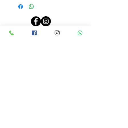
PRECIOS ACTUALIZADOS EL 26 JUNIO 2024, 10:00 AM
LINEAMIENTOS DE RENTA
CONTRATO DE RENTA
AVISO DE PRIVACIDAD
CONTACTO
Tel:
9614500717
Avenida 5ta NORTE #2156
Dos cuadras antes de Pla
za Sol casi
frente a los cajeros de CFE
ENTÉRATE DE TODAS NUESTRAS
PROMOCIONES A TRAVÉS DE
NUESTRAS REDES SOCIALES