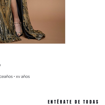
O
nceaños • xv años
ENTÉRATE DE TODAS