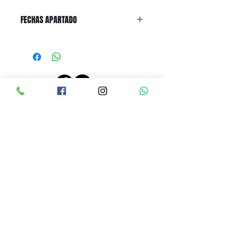
FECHAS APARTADO
PRECIOS ACTUALIZADOS EL 26 JUNIO 2024, 10:00 AM
LINEAMIENTOS DE RENTA
CONTRATO DE RENTA
AVISO DE PRIVACIDAD
CONTACTO
Tel:
9614500717
Avenida 5ta NORTE #2156
Dos cuadras antes de Pla
za Sol casi
frente a los cajeros de CFE