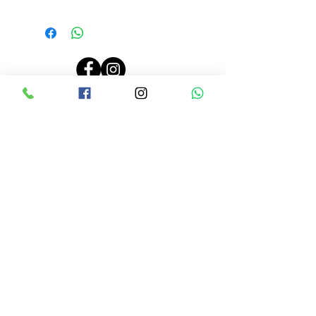
PRECIOS ACTUALIZADOS EL 26 JUNIO 2024, 10:00 AM
LINEAMIENTOS DE RENTA
CONTRATO DE RENTA
AVISO DE PRIVACIDAD
CONTACTO
Tel:
9614500717
Avenida 5ta NORTE #2156
Dos cuadras antes de Pla
za Sol casi
frente a los cajeros de CFE
ENTÉRATE DE TODAS NUESTRAS
PROMOCIONES A TRAVÉS DE