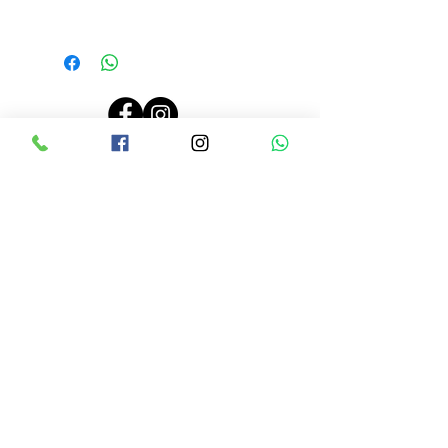
PRECIOS ACTUALIZADOS EL 26 JUNIO 2024, 10:00 AM
LINEAMIENTOS DE RENTA
CONTRATO DE RENTA
AVISO DE PRIVACIDAD
CONTACTO
Tel:
9614500717
Avenida 5ta NORTE #2156
Dos cuadras antes de Pla
za Sol casi
frente a los cajeros de CFE
ENTÉRATE DE TODAS NUESTRAS